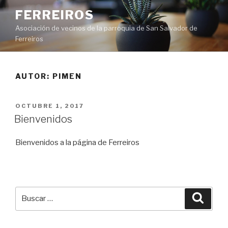
Saltar
FERREIROS
al
Asociación de vecinos de la parroquia de San Salvador de
contenido
Ferreiros
AUTOR:
PIMEN
PUBLICADO
OCTUBRE 1, 2017
EL
Bienvenidos
Bienvenidos a la página de Ferreiros
Buscar
Busca
por: